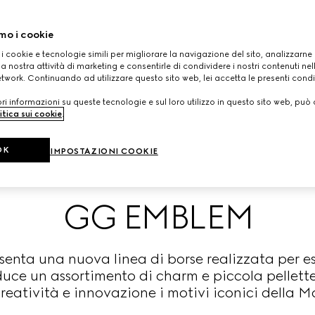
mo i cookie
 i cookie e tecnologie simili per migliorare la navigazione del sito, analizzarne l'
a nostra attività di marketing e consentirle di condividere i nostri contenuti ne
etwork. Continuando ad utilizzare questo sito web, lei accetta le presenti condi
i informazioni su queste tecnologie e sul loro utilizzo in questo sito web, può 
itica sui cookie
.
OK
IMPOSTAZIONI COOKIE
GG EMBLEM
esenta una nuova linea di borse realizzata per 
uce un assortimento di charm e piccola pellett
reatività e innovazione i motivi iconici della M