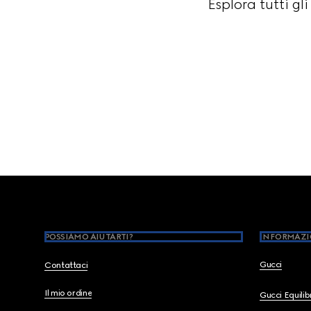
Esplora tutti gl
Footer
POSSIAMO AIUTARTI?
INFORMAZI
Gucci
Contattaci
Il mio ordine
Gucci Equili