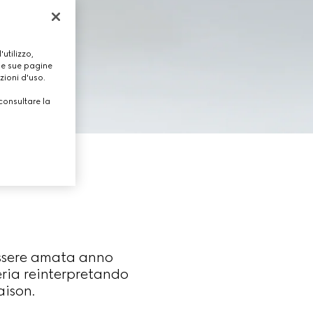
utilizzo,
lle sue pagine
zioni d'uso.
consultare la
essere amata anno
eria reinterpretando
aison.