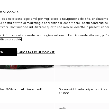
mo i cookie
 i cookie e tecnologie simili per migliorare la navigazione del sito, analizzarne l'
a nostra attività di marketing e consentirle di condividere i nostri contenuti ne
etwork. Continuando ad utilizzare questo sito web, lei accetta le presenti condi
i informazioni su queste tecnologie e sul loro utilizzo in questo sito web, può 
itica sui cookie
.
OK
IMPOSTAZIONI COOKIE
Jetset GG Marmont misura media
Gonna midi in seta crêpe de chine 
€ 1.800
Novità