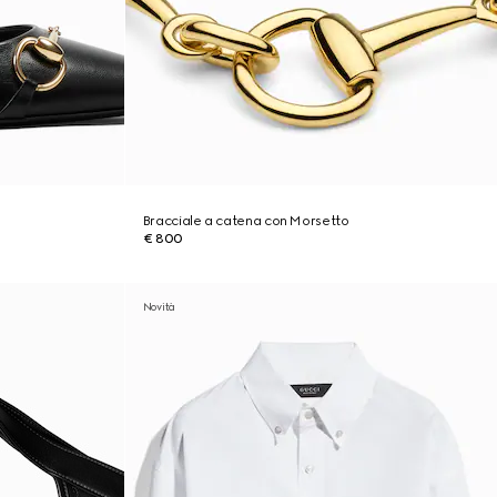
Bracciale a catena con Morsetto
€ 800
Novità