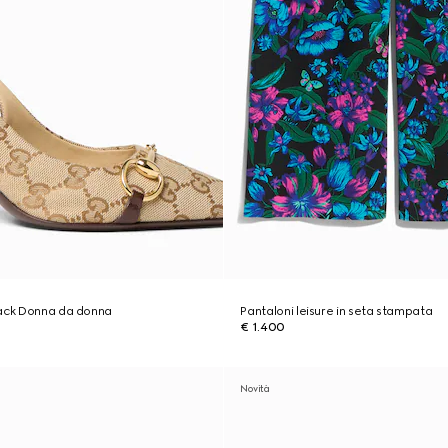
back Donna da donna
Pantaloni leisure in seta stampata
€ 1.400
Novità