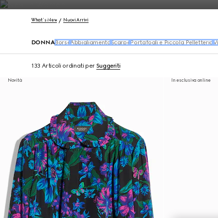
Contattaci
What's New
Nuovi Arrivi
DONNA
Borse
Abbigliamento
Scarpe
Portafogli e Piccola Pelletteria
V
133 Articoli
ordinati per
Suggeriti
Novità
In esclusiva online