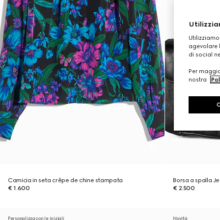
Utilizzia
Utilizziamo
agevolare l
di social n
Per maggior
nostra
Pol
Camicia in seta crêpe de chine stampata
Borsa a spalla 
€ 1.600
€ 2.500
Personalizza con le iniziali
Novità