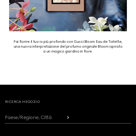
Fai fiorire il tuo io più profondo con Gucci Bloom Eau de Toilette,
una nuova interpretazione del profumo originale Bloom ispirato
a un magico giardino in fiore.
Footer
RICERCA NEGOZIO
Paese/Regione, Città