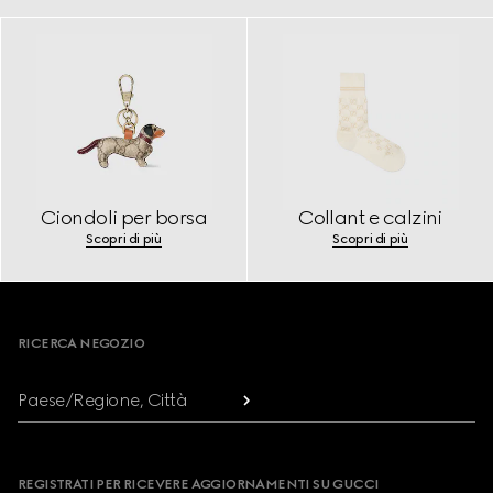
Ciondoli per borsa
Collant e calzini
Scopri di più
Scopri di più
Footer
RICERCA NEGOZIO
Paese/Regione, Città
REGISTRATI PER RICEVERE AGGIORNAMENTI SU GUCCI