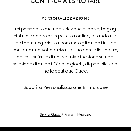
CONTINUA A ESPLORARE
PERSONALIZZAZIONE
Puoi personalizzare una selezione di borse, bagagli, 
cinture e accessori in pelle sia online, quando ritiri 
l'ordine in negozio, sia portando gli articoli in una 
boutique una volta arrivati al tuo domicilio. Inoltre, 
potrai usufruire di un'esclusiva incisione su una 
selezione di articoli Décor e gioielli, disponibile solo 
nelle boutique Gucci.
Scopri la Personalizzazione E l'Incisione
Servizi Gucci
Ritiro in Negozio
Footer