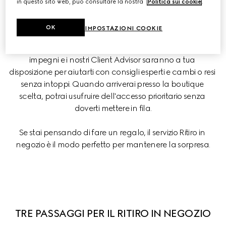
in questo sito web, può consultare la nostra
Politica sui cookie
.
fare shopping online con un'esperienza di acquisto 
personalizzata in boutique.
OK
IMPOSTAZIONI COOKIE
Scegli quando e dove ritirare i tuoi articoli in base ai tuoi 
impegni e i nostri Client Advisor saranno a tua 
disposizione per aiutarti con consigli esperti e cambi o resi 
senza intoppi. Quando arriverai presso la boutique 
scelta, potrai usufruire dell'accesso prioritario senza 
doverti mettere in fila.
Se stai pensando di fare un regalo, il servizio Ritiro in 
negozio è il modo perfetto per mantenere la sorpresa.
TRE PASSAGGI PER IL RITIRO IN NEGOZIO