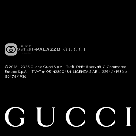
© 2016 - 2025 Guccio Gucci S.p.A. - Tutti i Diritti Riservati. G Commerce
Europe S.p.A. - IT VAT nr 05142860484. LICENZA SIAE N. 2294/I/1936 e
5647/I/1936