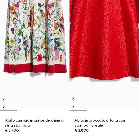
Abito camicia in crêpe de chine di
Abito in broccato di lana con
seta stampata
stampa floreale
€ 3.700
€ 2.800