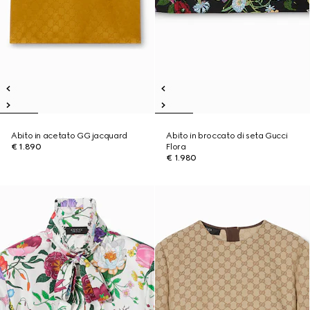
Abito in acetato GG jacquard
Abito in broccato di seta Gucci
€ 1.890
Flora
€ 1.980