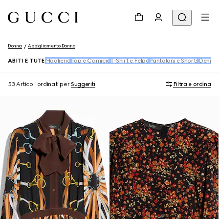
Donna
Abbigliamento Donna
ABITI E TUTE
Maglieria
Top e Camicie
T-Shirt e Felpe
Pantaloni e Shorts
Denim
53 Articoli
ordinati per
Suggeriti
Filtra e ordina