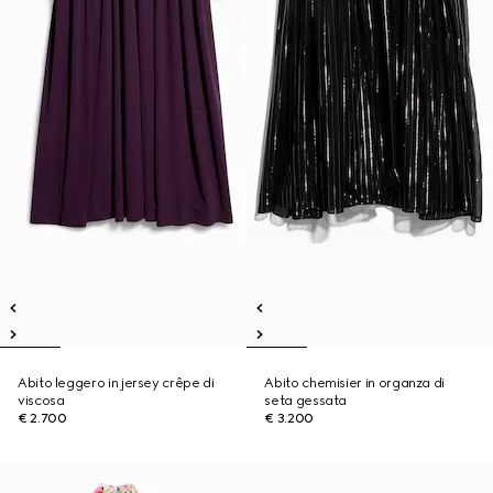
Abito leggero in jersey crêpe di
Abito chemisier in organza di
viscosa
seta gessata
€ 2.700
€ 3.200