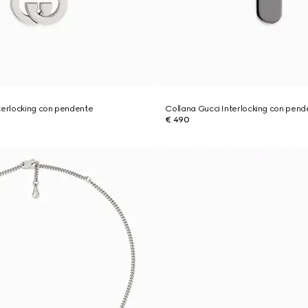
terlocking con pendente
Collana Gucci Interlocking con pend
€ 490