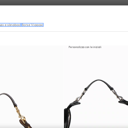
pi e slingbag
Borse Viaggio
Personalizza con le iniziali