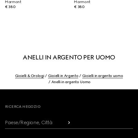
Marmont
Marmont
€ 380
€ 380
ANELLI IN ARGENTO PER UOMO
Gioielli & Orologi
Gioielli in Argento
Gioielli in argento uomo
Anelli in argento Uomo
Footer
RICERCA NEGOZIO
Paese/Regione, Città