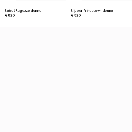
Sabot Ragazzo donna
Slipper Princetown donna
€ 820
€ 820