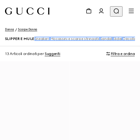
Donna
Scarpe Donna
SLIPPER E MULE
Sneakers
Mocassini e scarpe stringate
Sandali
Slider
Décolleté
13 Articoli
ordinati per
Suggeriti
Filtra e ordina