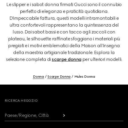
Le slipper e i sabot donna firmati Gucci sono il connubio
perfetto di eleganza e praticità quotidiana.
D'impeccabile fattura, questi modelli intramontabili e
ultra confortevoli rappresentano la quintessenza del
lusso. Dai sabot bassi e con tacco agli zoccoli con
plateau, le silhouette raffinate sfoggiano i materiali più
pregiati e i motivi emblematici della Maison all'insegna
della maestria artigianale tradizionale. Esplora la
selezione completa di
scarpe donna
per ulteriori modelli.
Donna
Scarpe Donna
Mules Donna
Footer
RICERCA NEGOZIO
Paese/Regione, Città