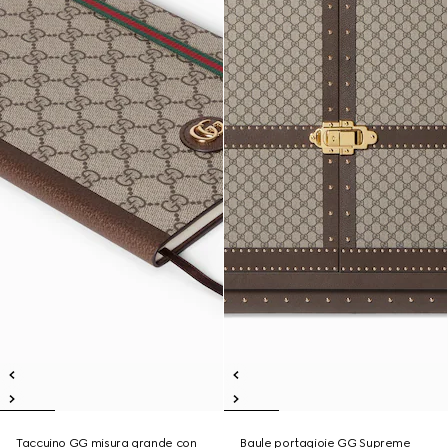
Taccuino GG misura grande con
Baule portagioie GG Supreme