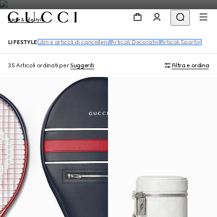
Décor & Lifestyle
LIFESTYLE
Libri e articoli di cancelleria
Articoli Decorativi
Articoli Sportivi
35 Articoli
ordinati per
Suggeriti
Filtra e ordina