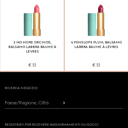
2 NO MORE ORCHIDS,
4 PENELOPE PLUM, BALSAMO
BALSAMO LABBRA BAUME À
LABBRA BAUME À LÈVRES
LÈVRES
€ 51
€ 51
Footer
RICERCA NEGOZIO
Paese/Regione, Città
REGISTRATI PER RICEVERE AGGIORNAMENTI SU GUCCI