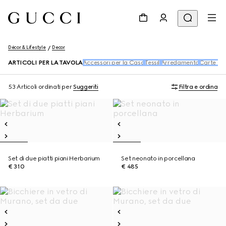
Décor & Lifestyle
Decor
ARTICOLI PER LA TAVOLA
Accessori per la Casa
Tessili
Arredamento
Carte da 
53 Articoli
ordinati per
Suggeriti
Filtra e ordina
Set di due piatti piani Herbarium
Set neonato in porcellana
€ 310
€ 485