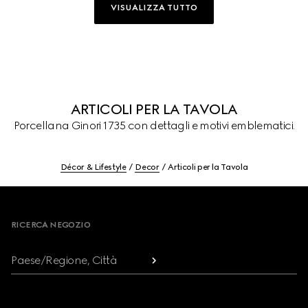
VISUALIZZA TUTTO
ARTICOLI PER LA TAVOLA
Porcellana Ginori 1735 con dettagli e motivi emblematici.
Décor & Lifestyle
Decor
Articoli per la Tavola
Footer
RICERCA NEGOZIO
Paese/Regione, Città