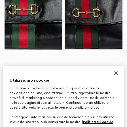
Borsa a mano Paparazzo
Borsa a mano Paparazzo
misura media
misura grande
Utilizziamo i cookie
€ 2.900
€ 3.200
Utilizziamo i cookie e tecnologie simili per migliorare la
navigazione del sito, analizzarne l'utilizzo, agevolare la nostra
attività di marketing e consentirle di condividere i nostri contenuti
nelle sue pagine di social network. Continuando ad utilizzare
Personalizza con le iniziali
Personalizza con le iniziali
questo sito web, lei accetta le presenti condizioni d'uso.
Per maggiori informazioni su queste tecnologie e sul loro utilizzo
in questo sito web, può consultare la nostra
Politica sui cookie
.