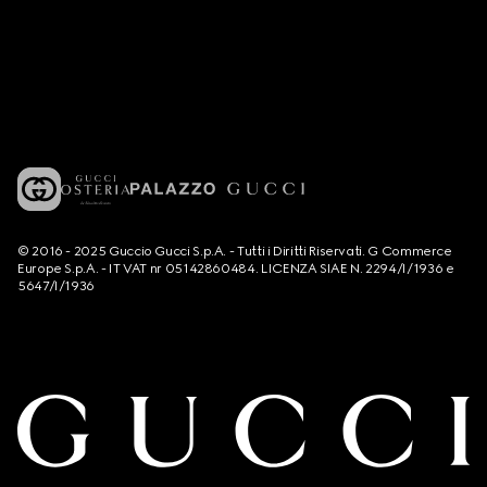
© 2016 - 2025 Guccio Gucci S.p.A. - Tutti i Diritti Riservati. G Commerce
Europe S.p.A. - IT VAT nr 05142860484. LICENZA SIAE N. 2294/I/1936 e
5647/I/1936