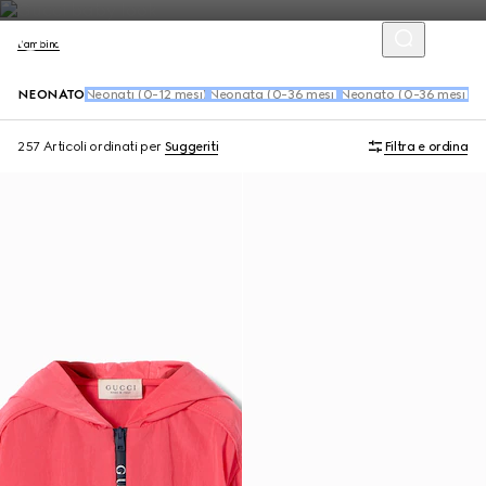
Bambino
NEONATO
Neonati (0-12 mesi)
Neonata (0-36 mesi)
Neonato (0-36 mesi)
Sc
257 Articoli
ordinati per
Suggeriti
Filtra e ordina