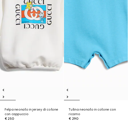
Felpa neonato in jersey di cotone
Tutina neonato in cotone con
con cappuccio
ricamo
€ 250
€ 290