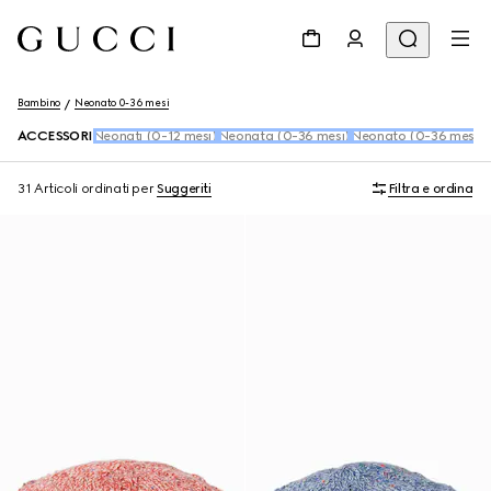
Bambino
Neonato 0-36 mesi
ACCESSORI
Neonati (0-12 mesi)
Neonata (0-36 mesi)
Neonato (0-36 mesi)
S
31 Articoli
ordinati per
Suggeriti
Filtra e ordina