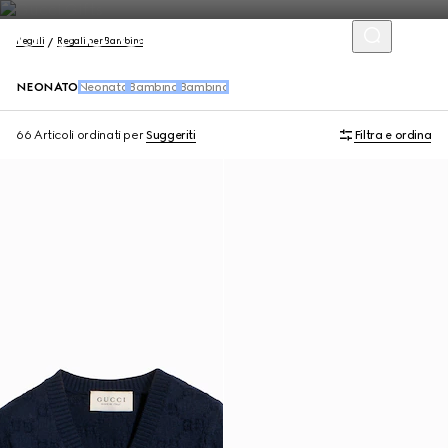
Regali
Regali per Bambino
NEONATO
Neonata
Bambino
Bambina
66 Articoli
ordinati per
Suggeriti
Filtra e ordina