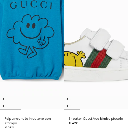
Felpa neonato in cotone con
Sneaker Gucci Ace bimbo piccolo
stampa
€ 420
€ 250