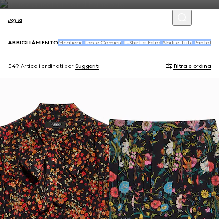
Donna
ABBIGLIAMENTO
Maglieria
Top e Camicie
T-Shirt e Felpe
Abiti e Tute
Pantaloni
549 Articoli
ordinati per
Suggeriti
Filtra e ordina