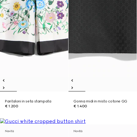
Pantaloni in seta stampata
Gonna midi in misto cotone GG
€ 1.200
€ 1.400
Novità
Novità