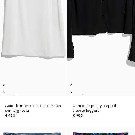
Canotta in jersey a coste stretch
Camicia in jersey crêpe di
con targhetta
viscosa leggera
€ 450
€ 980
Novità
Novità