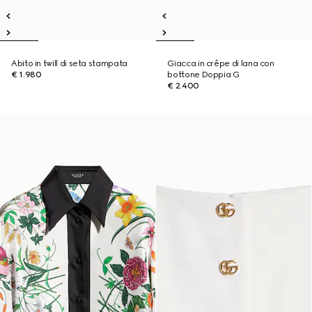
Abito in twill di seta stampata
Giacca in crêpe di lana con
€ 1.980
bottone Doppia G
€ 2.400