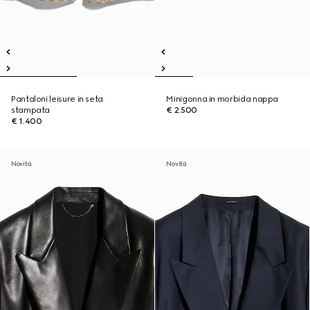
Pantaloni leisure in seta
Minigonna in morbida nappa
stampata
€ 2.500
€ 1.400
Novità
Novità