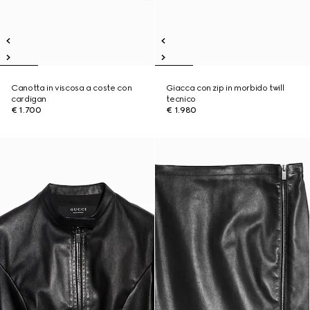
Canotta in viscosa a coste con
Giacca con zip in morbido twill
cardigan
tecnico
€ 1.700
€ 1.980