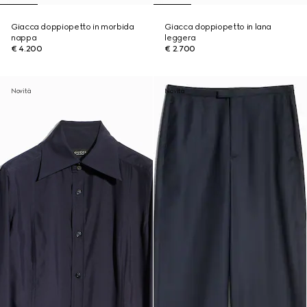
Giacca doppiopetto in morbida
Giacca doppiopetto in lana
nappa
leggera
€ 4.200
€ 2.700
Novità
Novità