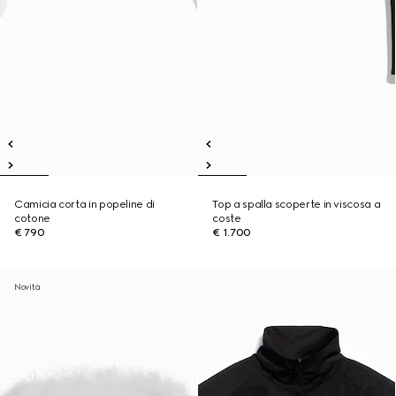
Camicia corta in popeline di
Top a spalla scoperte in viscosa a
cotone
coste
€ 790
€ 1.700
Novità