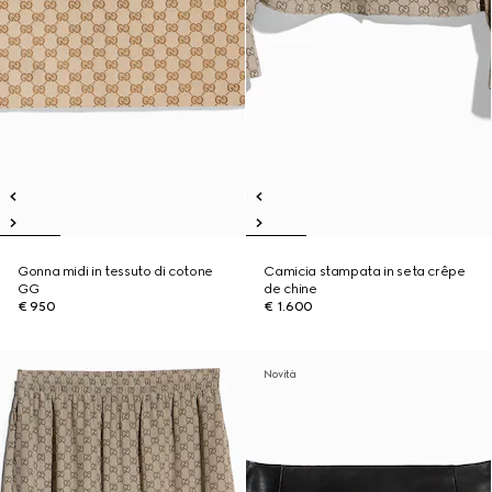
Gonna midi in tessuto di cotone
Camicia stampata in seta crêpe
GG
de chine
€ 950
€ 1.600
Novità