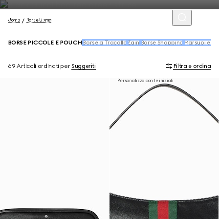
Uomo
Borse Uomo
BORSE PICCOLE E POUCH
Borse a Tracolla
Zaini
Borse Shopping
Marsupi e sl
69 Articoli
ordinati per
Suggeriti
Filtra e ordina
Personalizza con le iniziali