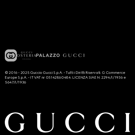
© 2016 - 2025 Guccio Gucci S.p.A. - Tutti i Diritti Riservati. G Commerce
Europe S.p.A. - IT VAT nr 05142860484. LICENZA SIAE N. 2294/I/1936 e
5647/I/1936