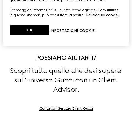
questo sito web, lei accetta le presenti condizioni d'uso.
nel settore moda, pelletteria, gioielli e occhiali.
Per maggiori informazioni su queste tecnologie e sul loro utilizzo
in questo sito web, può consultare la nostra
Politica sui cookie
.
Scopri di più su 
Stories
.
OK
IMPOSTAZIONI COOKIE
POSSIAMO AIUTARTI?
Scopri tutto quello che devi sapere 
sull'universo Gucci con un Client 
Advisor.
Contatta il Servizio Clienti Gucci