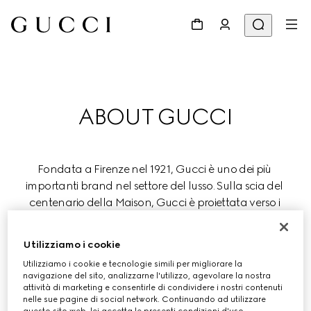
ABOUT GUCCI
Fondata a Firenze nel 1921, Gucci è uno dei più 
importanti brand nel settore del lusso. Sulla scia del 
centenario della Maison, Gucci è proiettata verso i 
prossimi cento anni, continuando a ridefinire il concetto 
di lusso all'insegna di valori fondamentali quali 
Utilizziamo i cookie
creatività, tradizione artigianale e innovazione.
Utilizziamo i cookie e tecnologie simili per migliorare la
navigazione del sito, analizzarne l'utilizzo, agevolare la nostra
Gucci fa parte del Gruppo Kering, che sostiene e 
attività di marketing e consentirle di condividere i nostri contenuti
nelle sue pagine di social network. Continuando ad utilizzare
promuove lo sviluppo di alcuni tra i più importanti brand 