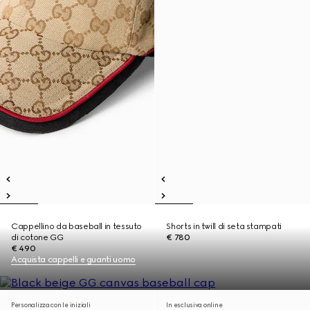
Cappellino da baseball in tessuto
Shorts in twill di seta stampati
di cotone GG
€ 780
€ 490
Acquista cappelli e guanti uomo
Personalizza con le iniziali
In esclusiva online