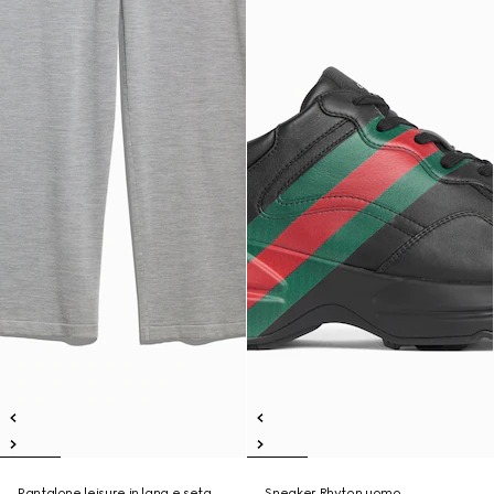
Pantalone leisure in lana e seta
Sneaker Rhyton uomo