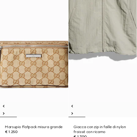
Marsupio Flatpack misura grande
Giacca con zip in faille di nylon
€ 1.250
froissé con ricamo
€ 1.700