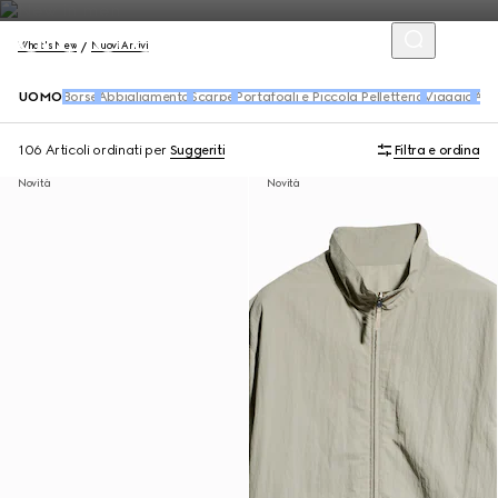
What's New
Nuovi Arrivi
UOMO
Borse
Abbigliamento
Scarpe
Portafogli e Piccola Pelletteria
Viaggio
Acc
106 Articoli
ordinati per
Suggeriti
Filtra e ordina
Novità
Novità