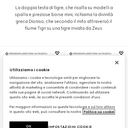
La doppia testa di tigre, che risalta su modelli a
spalla e preziose borse mini, richiama la divinità
greca Dioniso, che secondo il mito attraversò il
fiume Tigri su una tigre inviata da Zeus.
PERSONALIZZA CON LE INIZIALI
PERSONALIZZA CON LE INIZIALI
Utilizziamo i cookie
Utilizziamo i cookie e tecnologie simili per migliorare la
navigazione del sito, analizzarne l'utilizzo, agevolare la nostra
attività di marketing e consentirle di condividere i nostri contenuti
nelle sue pagine di social network. Continuando ad utilizzare
questo sito web, lei accetta le presenti condizioni d'uso.
Per maggiori informazioni su queste tecnologie e sul loro utilizzo
in questo sito web, può consultare la nostra
Politica sui cookie
.
BORSA A SPALLA DIONYSUS
BORSA A SPALLA DIONYSUS
OK
IMPOSTAZIONI COOKIE
MISURA PICCOLA
MISURA PICCOLA