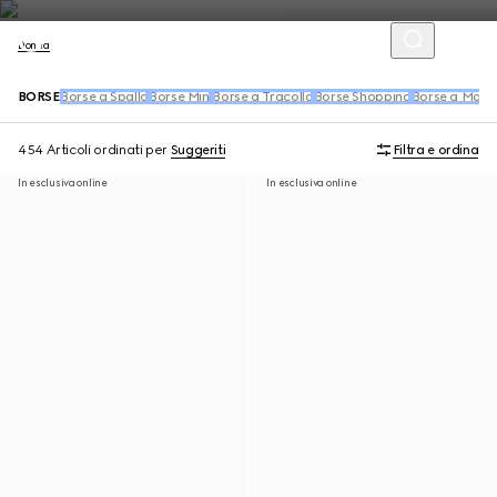
Donna
BORSE
Borse a Spalla
Borse Mini
Borse a Tracolla
Borse Shopping
Borse a Man
454 Articoli
ordinati per
Suggeriti
Filtra e ordina
In esclusiva online
In esclusiva online