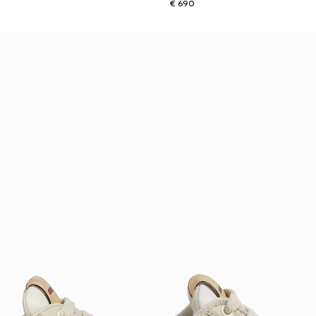
€ 690