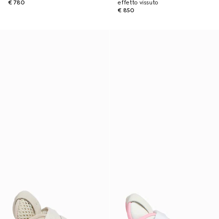
€ 780
effetto vissuto
€ 850