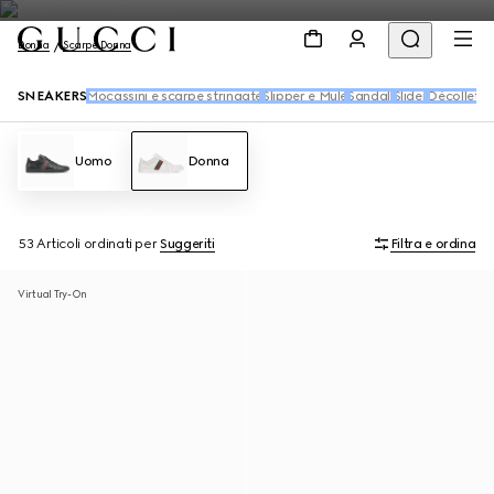
Donna
Scarpe Donna
SNEAKERS
Mocassini e scarpe stringate
Slipper e Mule
Sandali
Slider
Décolleté
B
Uomo
Donna
53 Articoli
ordinati per
Suggeriti
Filtra e ordina
Virtual Try-On