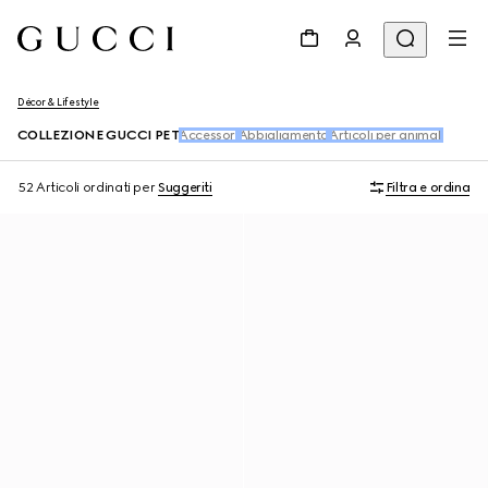
Décor & Lifestyle
COLLEZIONE GUCCI PET
Accessori
Abbigliamento
Articoli per animali
52 Articoli
ordinati per
Suggeriti
Filtra e ordina