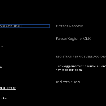
ONI AZIENDALI
RICERCA NEGOZIO
Paese/Regione, Città
brium
REGISTRATI PER RICEVERE AGGIO
Ricevi aggiornamenti esclusivi sul lan
oi
novità della Maison.
Indirizzo e-mail
ulla Privacy
Cookie