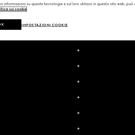
i informazioni su queste tecnologie e sul loro utilizzo in questo sito web, può 
itica sui cookie
.
OK
IMPOSTAZIONI COOKIE