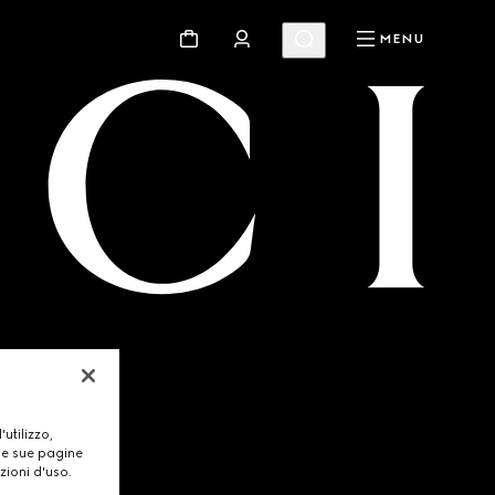
MENU
utilizzo,
lle sue pagine
zioni d'uso.