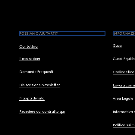
Footer
POSSIAMO AIUTARTI?
INFORMAZI
Gucci
Contattaci
Il mio ordine
Gucci Equili
Domande Frequenti
Codice etico
Disiscrizione Newsletter
Lavora con n
Mappa del sito
Area Legale
Recedere dal contratto qui
Informativa s
Politica sui 