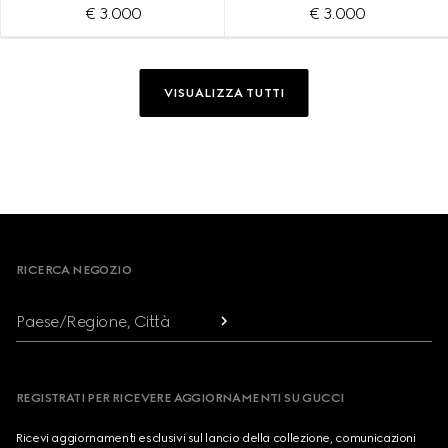
€ 3.000
€ 3.000
VISUALIZZA TUTTI
Footer
RICERCA NEGOZIO
Paese/Regione, Città
REGISTRATI PER RICEVERE AGGIORNAMENTI SU GUCCI
Ricevi aggiornamenti esclusivi sul lancio della collezione, comunicazioni