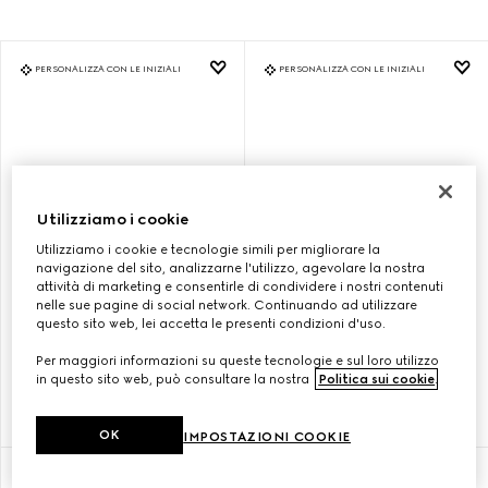
PERSONALIZZA CON LE INIZIALI
PERSONALIZZA CON LE INIZIALI
Utilizziamo i cookie
Utilizziamo i cookie e tecnologie simili per migliorare la
navigazione del sito, analizzarne l'utilizzo, agevolare la nostra
attività di marketing e consentirle di condividere i nostri contenuti
nelle sue pagine di social network. Continuando ad utilizzare
questo sito web, lei accetta le presenti condizioni d'uso.
BORSA SHOPPING GUCCI
BORSA SHOPPING GUCCI
DIANA MISURA MEDIA
DIANA MISURA MEDIA
Per maggiori informazioni su queste tecnologie e sul loro utilizzo
in questo sito web, può consultare la nostra
Politica sui cookie
.
€ 3.600
€ 3.600
OK
IMPOSTAZIONI COOKIE
PERSONALIZZA CON LE INIZIALI
PERSONALIZZA CON LE INIZIALI