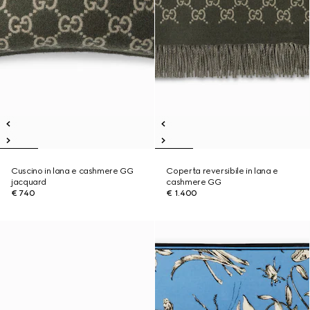
Cuscino in lana e cashmere GG
Coperta reversibile in lana e
jacquard
cashmere GG
€ 740
€ 1.400