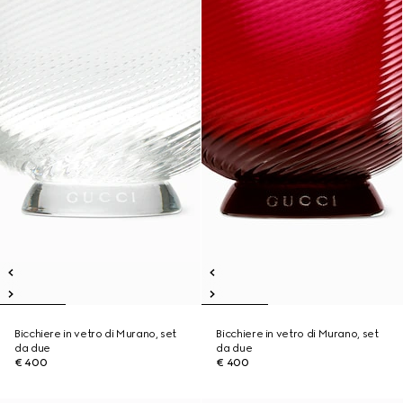
Bicchiere in vetro di Murano, set
Bicchiere in vetro di Murano, set
da due
da due
€ 400
€ 400