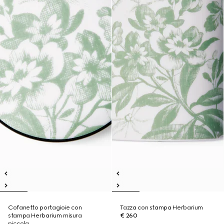
Cofanetto portagioie con
Tazza con stampa Herbarium
stampa Herbarium misura
€ 260
piccola