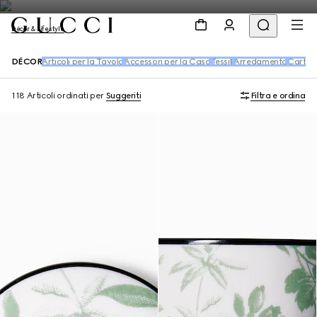
Décor & Lifestyle
DÉCOR
Articoli per la Tavola
Accessori per la Casa
Tessili
Arredamento
Carte d
118 Articoli
ordinati per
Suggeriti
Filtra e ordina