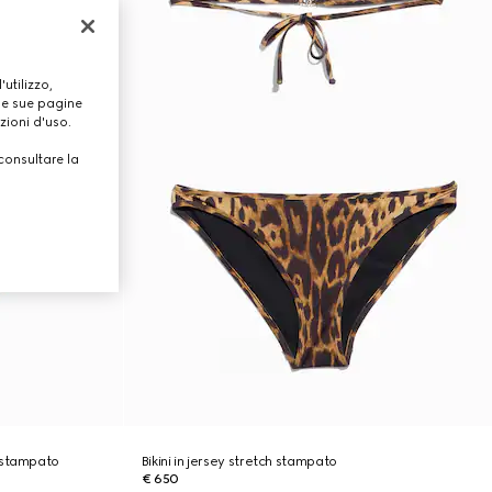
utilizzo,
lle sue pagine
zioni d'uso.
consultare la
 stampato
Bikini in jersey stretch stampato
€ 650