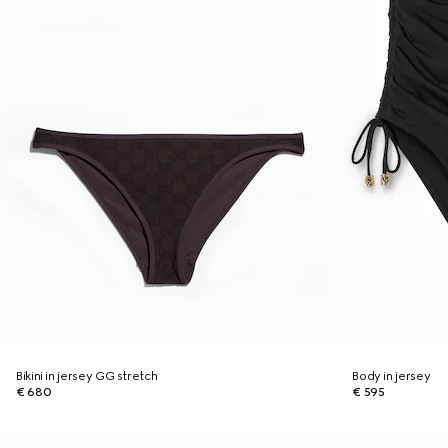
Bikini in jersey GG stretch
Body in jersey
€ 680
€ 595