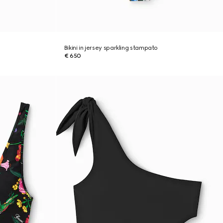
Bikini in jersey sparkling stampato
€ 650