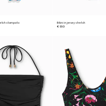
stretch stampato
Bikini in jersey stretch
€ 550