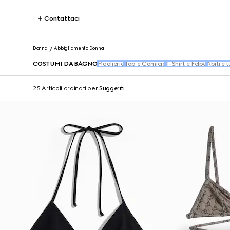
Contattaci
Donna
Abbigliamento Donna
COSTUMI DA BAGNO
Maglieria
Top e Camicie
T-Shirt e Felpe
Abiti e t
25 Articoli
ordinati per
Suggeriti