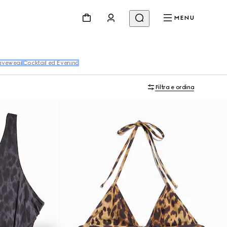
MENU
ivewear
Cocktail ed Evening
Filtra e ordina