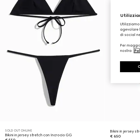
Utilizzia
Utilizziamo
agevolare l
di social n
Per maggior
nostra
Pol
SOLD OUT ONLINE
Bikini in jersey 
Bikini in jersey stretch con Incrocio GG
€ 650