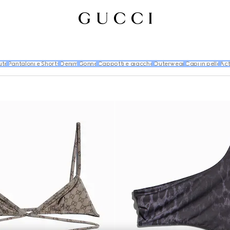
ute
Pantaloni e Shorts
Denim
Gonne
Cappotti e giacche
Outerwear
Capi in pelle
Act