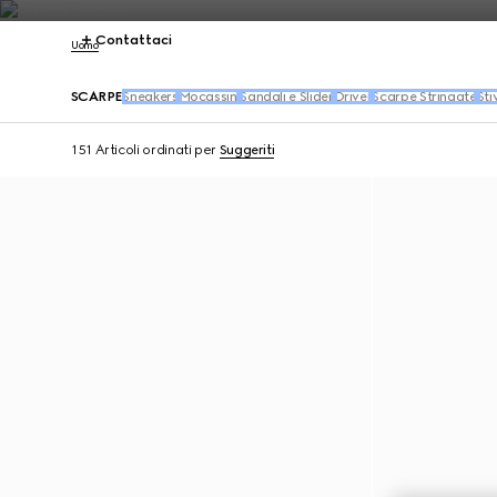
Contattaci
Uomo
SCARPE
Sneakers
Mocassini
Sandali e Slider
Driver
Scarpe Stringate
Sti
151 Articoli
ordinati per
Suggeriti