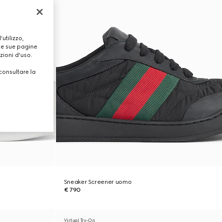
utilizzo,
lle sue pagine
zioni d'uso.
consultare la
Sneaker Screener uomo
€ 790
Virtual Try-On