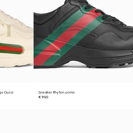
go Gucci
Sneaker Rhyton uomo
€ 950