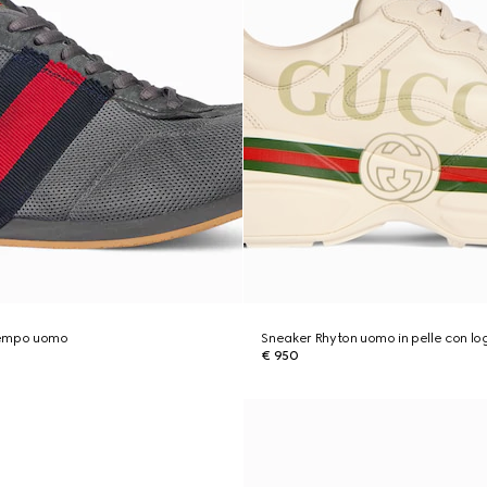
Tempo uomo
Sneaker Rhyton uomo in pelle con lo
€ 950