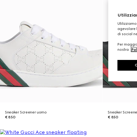
Utilizzia
Utilizziamo
agevolare l
di social n
Per maggior
nostra
Pol
Sneaker Screener uomo
Sneaker Screen
€ 850
€ 850