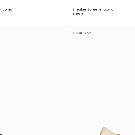
er uomo
Sneaker Screener uomo
€ 890
Virtual Try-On