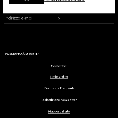
IMPOSTAZIONI COOKIE
Ricevi aggiornamenti esclusivi sul lancio della collezione, comunicazioni
personalizzate e scopri le ultime novità della Maison.
Indirizzo e-mail
POSSIAMO AIUTARTI?
Contattaci
Il mio ordine
Domande Frequenti
Disiscrizione Newsletter
Mappa del sito