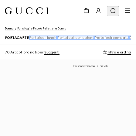
Donna
Portafogli e Piccola Pelletteria Donna
PORTACARTE
Portafogli lunghi
Portafogli con catena
Portafogli compatti
Char
70 Articoli
ordinati per
Suggeriti
Filtra e ordina
Personalizza con le iniziali