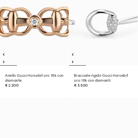
Anello Gucci Horsebit oro 18k con
Bracciale rigido Gucci Horsebit
diamante
oro 18k con diamanti
€ 2.200
€ 5.500