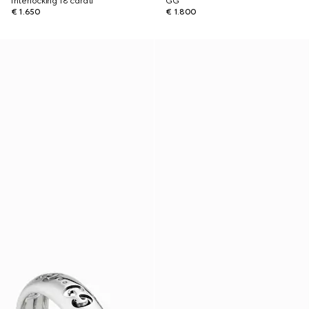
Interlocking 18 carati
GG
€ 1.650
€ 1.800