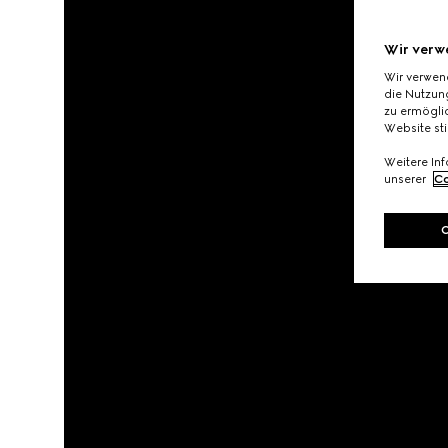
Wir verw
Wir verwen
die Nutzung
zu ermöglic
Website st
Weitere In
unserer
Co