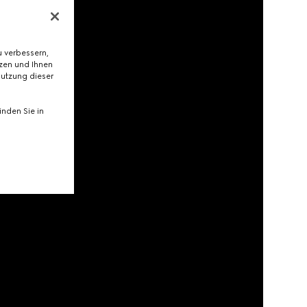
 verbessern,
tzen und Ihnen
Nutzung dieser
nden Sie in