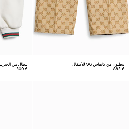
بنطلون من كانفاس GG للأطفال
بنطال من الجيرس
€ 300
€ 685