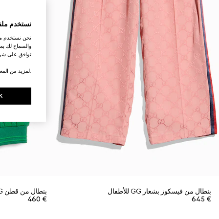
نستخدم ملف
نحن نستخدم ملف
والسماح لك بمش
توافق على شرو
.لمزيد من المع
K
بنطال من فيسكوز بشعار GG للأطفال
بنطال من قطن GG للأطفال
€ 460
€ 645