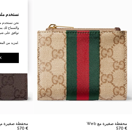
نستخدم ملف
نحن نستخدم ملف
والسماح لك بمش
توافق على شرو
.لمزيد من المع
K
محفظة صغيرة مع Web
محفظة صغيرة مع لوح
€ 570
€ 570