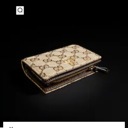
4
/
1