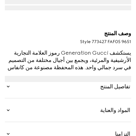
وصف المنتج
Style ‎773427 FAF05 9651
يستكشف Generation Gucci رموز العلامة التجارية
الأرشيفية والمرئية، ويجمع بين أجيال مختلفة من التصميم
في سرد جمالي واحد. هذه المحفظة مصنوعة من كانفاس
GG بدرجة اللون الرملي المستوحاة من الطراز العتيق،
ومزينة بقطعة معدنية بلمسات نهائية ذهبية لإضفاء لمسة
تفاصيل المنتج
راقية.
المواد والعناية
التزامنا