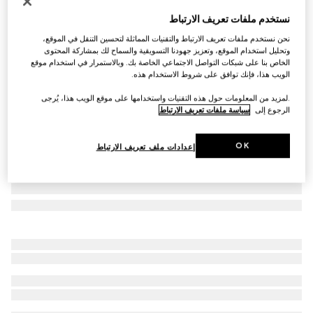
التخصيص بالأحرف الأولى
نستخدم ملفات تعريف الارتباط
محفظة GG Marmont صغيرة الحجم
نحن نستخدم ملفات تعريف الارتباط والتقنيات المماثلة لتحسين التنقل في الموقع،
€ 615
وتحليل استخدام الموقع، وتعزيز جهودنا التسويقية والسماح لك بمشاركة المحتوى
تنويعات
كانفاس GG باللونين الرملي والبني
الخاص بنا على شبكات التواصل الاجتماعي الخاصة بك. وبالاستمرار في استخدام موقع
الويب هذا، فإنك توافق على شروط الاستخدام هذه.
.لمزيد من المعلومات حول هذه التقنيات واستخدامها على موقع الويب هذا، يُرجى
الرجوع إلى
سياسة ملفات تعريف الارتباط
OK
إعدادات ملف تعريف الارتباط