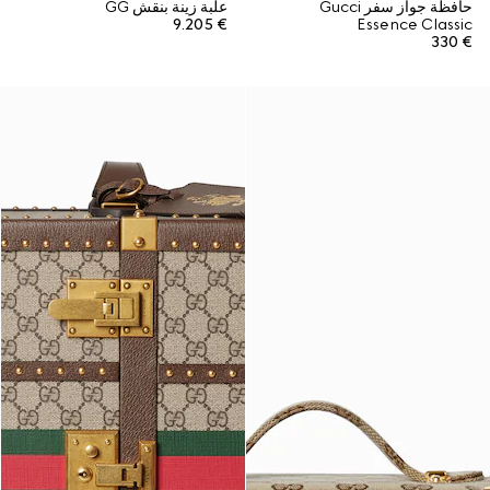
حافظة جواز سفر Gucci
علبة زينة بنقش GG
€ 9.205
Essence Classic
€ 330