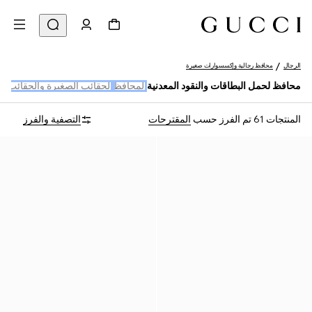
الرجال
محافظ رجالية وإكسسوارات صغيرة
محافظ لحمل البطاقات والنقود المعدنية
المحافظ
الحقائب الصغيرة والحقائب الج
المنتجات 61
تم الفرز حسب
المقترحات
التصفية والفرز