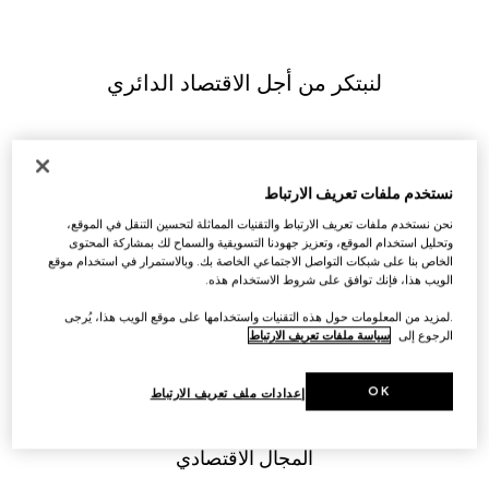
لنبتكر من أجل الاقتصاد الدائري
نستخدم ملفات تعريف الارتباط
إن اعتماد مبادئ الاقتصاد الدائري وضبطها يبدأ بالتصميم 
نحن نستخدم ملفات تعريف الارتباط والتقنيات المماثلة لتحسين التنقل في الموقع،
وتحليل استخدام الموقع، وتعزيز جهودنا التسويقية والسماح لك بمشاركة المحتوى
ولقد نجحنا في إنشاء استراتيجية متكاملة في مجال 
الخاص بنا على شبكات التواصل الاجتماعي الخاصة بك. وبالاستمرار في استخدام موقع
الاقتصاد الدائري بهدف خفض النفايات والتلوّث مع تعزيز 
الويب هذا، فإنك توافق على شروط الاستخدام هذه.
المتانة والإصلاح وإعادة الاستخدام وإعادة التدوير والحياة 
.لمزيد من المعلومات حول هذه التقنيات واستخدامها على موقع الويب هذا، يُرجى
الثانية. من شأن أفضل الممارسات والبرامج الداخلية التي 
الرجوع إلى
سياسة ملفات تعريف الارتباط
اعتمدناها، على غرار Gucci-Up وGucci Scrap-less، 
أن تحفّز تقدمنا في مجال الاقتصاد الدائري، ونحن نثني 
OK
إعدادات ملف تعريف الارتباط
على هذه الجهود بكوننا رائدين في ابتكار نماذج عمل جديدة 
واستكشاف أوجه التعاضد مع كبار المسؤولين في هذا 
المجال الاقتصادي