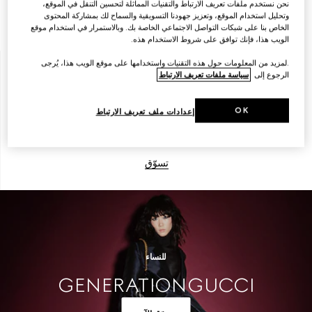
نحن نستخدم ملفات تعريف الارتباط والتقنيات المماثلة لتحسين التنقل في الموقع،
وتحليل استخدام الموقع، وتعزيز جهودنا التسويقية والسماح لك بمشاركة المحتوى
تسوّق
الخاص بنا على شبكات التواصل الاجتماعي الخاصة بك. وبالاستمرار في استخدام موقع
الويب هذا، فإنك توافق على شروط الاستخدام هذه.
.لمزيد من المعلومات حول هذه التقنيات واستخدامها على موقع الويب هذا، يُرجى
الرجوع إلى
سياسة ملفات تعريف الارتباط
الرجال
OK
إعدادات ملف تعريف الارتباط
تسوّق
للنساء
GENERATION GUCCI