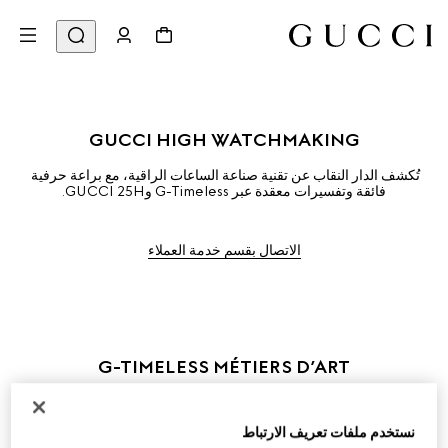
GUCCI HIGH WATCHMAKING
تُكشف الدار النقاب عن تقنية صناعة الساعات الراقية، مع براعة حرفية 
فائقة وتفسيرات معقدة عبر G-Timeless وGUCCI 25H.
الاتصال بقسم خدمة العملاء
G-TIMELESS MÉTIERS D’ART
تمت إعادة تصوّر طبعة Flora، التي ابتكرها فيتوريو أكورنيو Vittorio 
Accornero في عام 1966، من خلال الرسم الدقيق جداً، النقش اليدوي، 
نستخدم ملفات تعريف الارتباط
والأحجار. تم تزيين قرص الذهب الأبيض بشكل معقد بالعقيق الأسود ومزين 