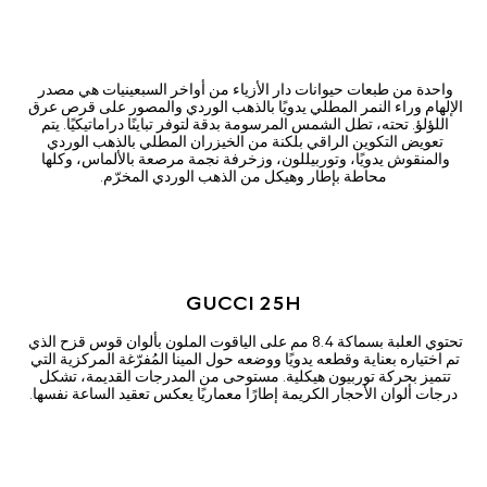
واحدة من طبعات حيوانات دار الأزياء من أواخر السبعينيات هي مصدر 
الإلهام وراء النمر المطلي يدويًا بالذهب الوردي والمصور على قرص عرق 
اللؤلؤ. تحته، تطل الشمس المرسومة بدقة لتوفر تباينًا دراماتيكيًا. يتم 
تعويض التكوين الراقي بلكنة من الخيزران المطلي بالذهب الوردي 
والمنقوش يدويًا، وتوربيللون، وزخرفة نجمة مرصعة بالألماس، وكلها 
محاطة بإطار وهيكل من الذهب الوردي المخرّم.
GUCCI 25H
تحتوي العلبة بسماكة 8.4 مم على الياقوت الملون بألوان قوس قزح الذي 
تم اختياره بعناية وقطعه يدويًا ووضعه حول المينا المُفرّغة المركزية التي 
تتميز بحركة توربيون هيكلية. مستوحى من المدرجات القديمة، تشكل 
درجات ألوان الأحجار الكريمة إطارًا معماريًا يعكس تعقيد الساعة نفسها.