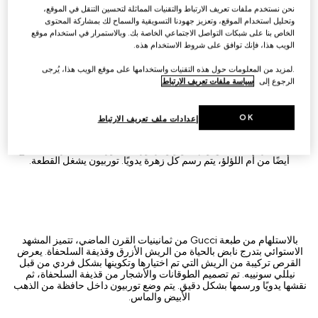
بالأحجار الكريمة بما في ذلك العقيق الوردي، حجر يشب أحمر دموي، وأم 
نحن نستخدم ملفات تعريف الارتباط والتقنيات المماثلة لتحسين التنقل في الموقع،
اللؤلؤ. يبرز العلبة مخلوقات مصغرة مصنوعة من الذهب الأبيض ومزينة 
وتحليل استخدام الموقع، وتعزيز جهودنا التسويقية والسماح لك بمشاركة المحتوى
بالنقش والرسم الدقيق جداً. تم وضع العلبة والتوريليون في الألماس لإضفاء 
الخاص بنا على شبكات التواصل الاجتماعي الخاصة بك. وبالاستمرار في استخدام موقع
لمسة متلألئة.
الويب هذا، فإنك توافق على شروط الاستخدام هذه.
.لمزيد من المعلومات حول هذه التقنيات واستخدامها على موقع الويب هذا، يُرجى
الرجوع إلى
سياسة ملفات تعريف الارتباط
مستوحى من وشاح حريري من أرشيف الثمانينيات، تم إحياء تصميم رافعة 
OK
إعدادات ملف تعريف الارتباط
بحرفية ريشة رائعة من قبل فنانة الريش المشهورة نيللي سونييه. يتم 
اختيار كل ريشة بشكل فردي بسبب لونها وملمسها وجودتها العاكسة. 
تكتمل التركيبة بالماس وأم اللؤلؤ والزهور المحفورة بشكل فردي. مصنوع 
أيضًا من أم اللؤلؤ، يتم رسم كل زهرة يدويًا. توربيون يشغل القطعة.
بالاستلهام من طبعة Gucci من ثمانينيات القرن الماضي، تتميز المشهد 
الاستوائي بتدرج نابض بالحياة من الريش الأزرق وقذيفة السلحفاة. يعرض 
القرص تركيبة من الريش التي تم اختيارها وتكوينها بشكل فردي من قبل 
نيللي سونييه. تم تصميم الطوقانات والأشجار من قذيفة السلحفاة، ثم 
نقشها يدويًا ورسمها بشكل دقيق. يتم وضع توربيون داخل حافظة من الذهب 
الأبيض والماس.