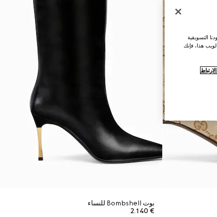
نا التسويقية
لويب هذا، فإنك
ارتباط
بوت Bombshell للنساء
€ 2.140