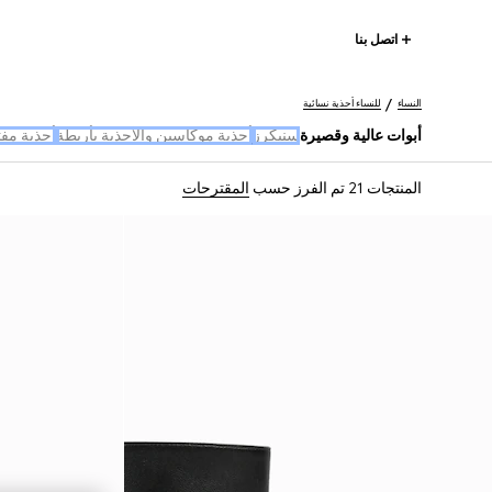
اتصل بنا
النساء
للنساء أحذية نسائية
أبوات عالية وقصيرة
سنيكرز
أحذية موكاسين والأحذية بأربطة
أحذية مف
المنتجات 21
تم الفرز حسب
المقترحات