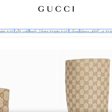
توحة من الخلف وميولز
سنيكرز
أحذية مفتوحة وصنادل بإصبع
كعب عالي
أحذية مفتو