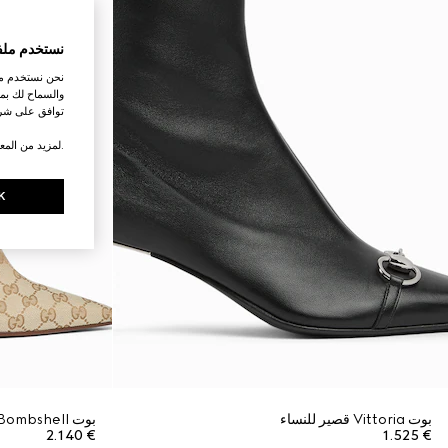
نستخدم ملف
نحن نستخدم ملف
والسماح لك بمش
توافق على شرو
.لمزيد من المع
K
بوت Vittoria قصير للنساء
بوت Bombshell للنساء
€ 2.140
€ 1.525