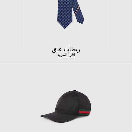
ربطات عنق
اقرأ المزيد