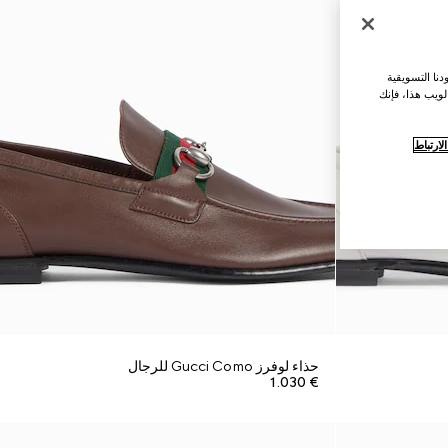
نا التسويقية
لويب هذا، فإنك
ارتباط
حذاء لوفرز Gucci Como للرجال
€ 1.030