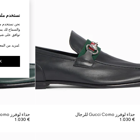
نستخدم ملف
نحن نستخدم ملف
والسماح لك بمش
توافق على شرو
.لمزيد من المع
K
حذاء لوفرز Gucci Como للرجال
حذاء لوفرز Gucci Como للرجال
€ 1.030
€ 1.030