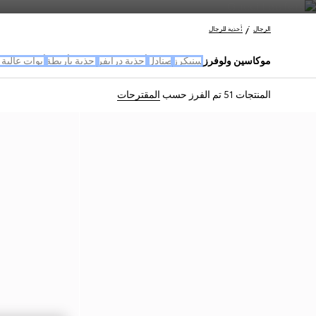
اتصل بنا
الرجال
أحذية للرجال
موكاسين ولوفرز
سنيكرز
صنادل
أحذية درايفر
احذية بأربطة
أبوات عالية
المنتجات 51
تم الفرز حسب
المقترحات