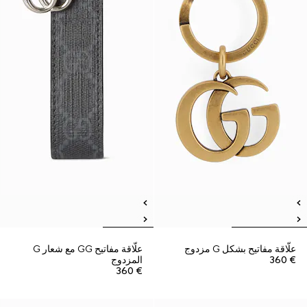
علّاقة مفاتيح بشكل G مزدوج
علّاقة مفاتيح GG مع شعار G
€ 360
المزدوج
€ 360