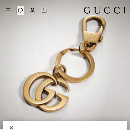
2
/
1