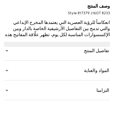
وصف المنتج
Style ‎817379 J160T 8233
انعكاساً للرؤية العصرية التي يعتمدها المخرج الإبداعي
والتي تدمج بين التفاصيل الأرشيفية الخاصة بالدار وبين
الإكسسوارات المناسبة لكل يوم، تظهر علّاقة المفاتيح هذه
بمعدن بلمسات نهائية باللون الذهبي، مع رمز شعار G
المزدوج الغني عن التعريف.
تفاصيل المنتج
المواد والعناية
التزامنا