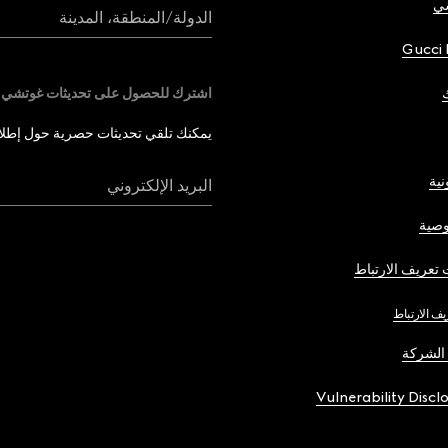
شي
الدولة/المنطقة، المدينة
Gucci 
اشترك للحصول على تحديثات غوتشي
يمكنك تلقي تحديثات حصرية حول إطلاق 
نية
البريد الإلكتروني
صية
تعريف الارتباط
يف الارتباط
الشركة
Vulnerability Discl