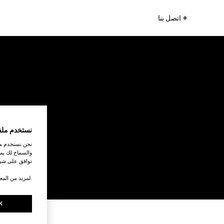
اتصل بنا
نستخدم ملف
نحن نستخدم ملف
والسماح لك بمش
توافق على شرو
.لمزيد من المع
K