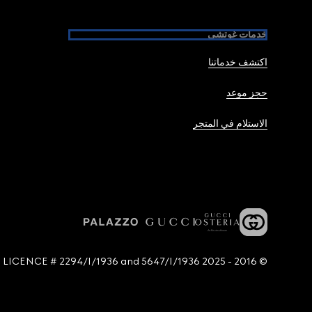
خدمات غوتشي
اكتشف خدماتنا
حجز موعد
الاستلام في المتجر
© 2016 - 2025 Guccio Gucci S.p.A. - All rights reserved. SIAE LICENCE # 2294/I/1936 and 5647/I/1936