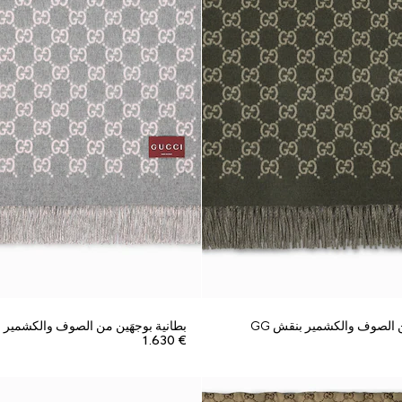
ن الصوف والكشمير بنقش GG
بطانية بوجهَين من الصوف والكشمير بن
€ 1.630