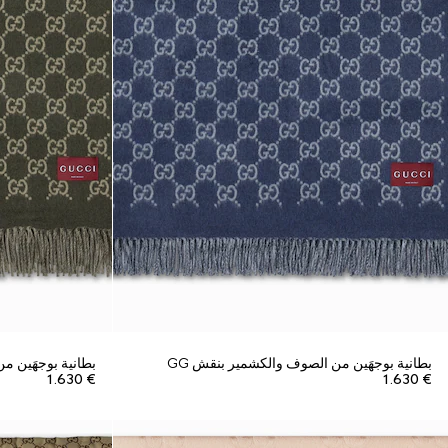
بطانية بوجهَين من الصوف والكشمير بنقش GG
بطانية بوجهَين م
€ 1.630
€ 1.630