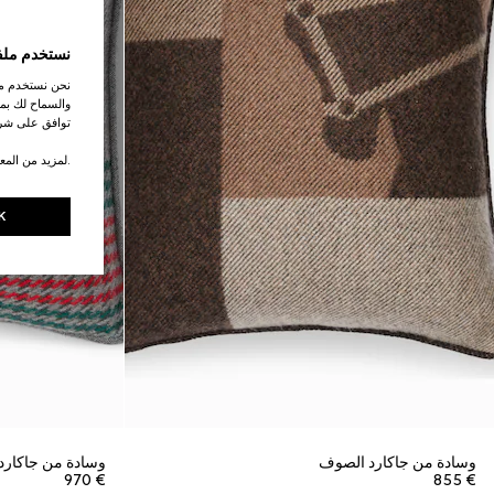
نستخدم ملف
نحن نستخدم ملف
والسماح لك بمش
توافق على شرو
.لمزيد من المع
K
وسادة من جاكارد الصوف
وسادة من جاكارد
€ 970
€ 855