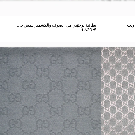
 ويب
بطانية بوجهَين من الصوف والكشمير بنقش GG
€ 1.630