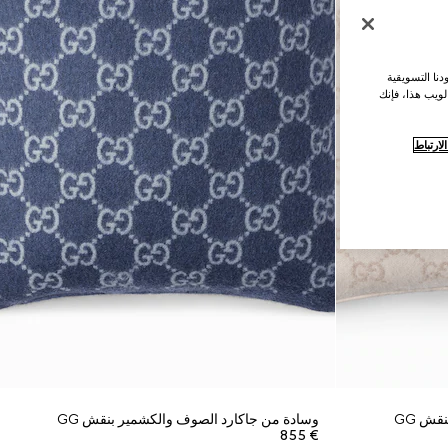
نا التسويقية
لويب هذا، فإنك
ارتباط
قش GG
وسادة من جاكارد الصوف والكشمير بنقش GG
€ 855