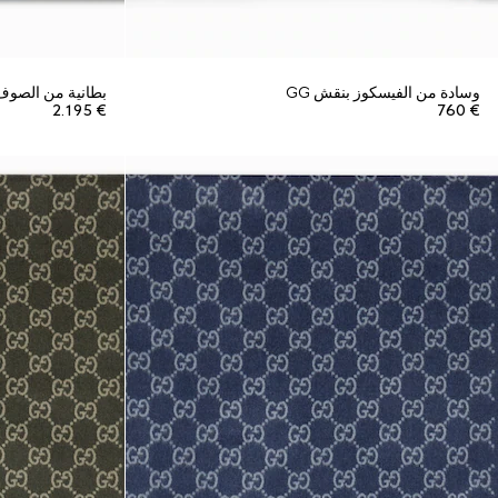
وسادة من الفيسكوز بنقش GG
بطانية من الصوف 
€ 2.195
€ 760