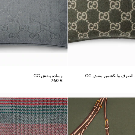
الصوف والكشمير بنقش GG
وسادة بنقش GG
€ 760