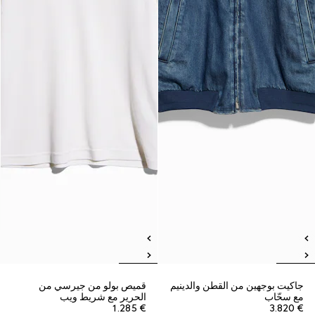
جاكيت بوجهين من القطن والدينيم
قميص بولو من جيرسي من
مع سحّاب
الحرير مع شريط ويب
€ 1.285
€ 3.820