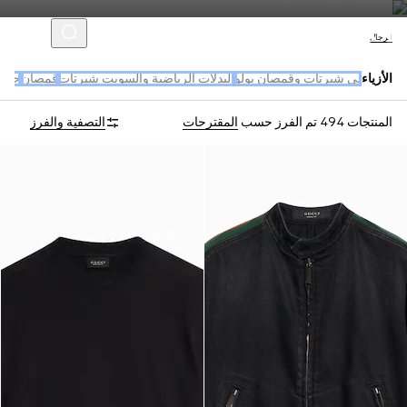
الرجال
الأزياء
تي شيرتات وقمصان بولو
البدلات الرياضية والسويت شيرتات
قمصان
جديد
المنتجات 494
تم الفرز حسب
المقترحات
التصفية والفرز