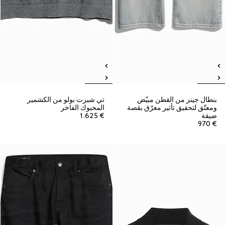
بنطال جينز من القطن مبيّض
تي شيرت بولو من الكشمير
ومعتّق لتحقيق تأثير معرّق بقصة
المحبوك الفاخر
ضيقة
€ 1.625
€ 970