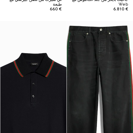
Web
طبعة
€ 660
€ 6.810