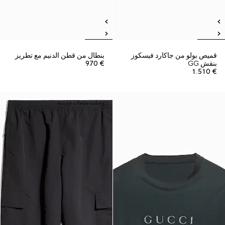
قميص بولو من جاكارد فيسكوز
بنطال من قطن الدنيم مع تطريز
بنقش GG
€ 970
€ 1.510
وصلت منتجات جديدة