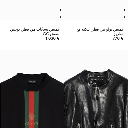
قميص بولو من قطن بيكيه مع
قميص بسحّاب من قطن بوبلين
تطريز
بنقش GG
€ 1.030
€ 770